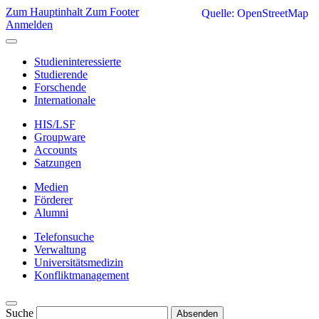
Zum Hauptinhalt
Zum Footer
Quelle: OpenStreetMap
Anmelden
Studieninteressierte
Studierende
Forschende
Internationale
HIS/LSF
Groupware
Accounts
Satzungen
Medien
Förderer
Alumni
Telefonsuche
Verwaltung
Universitätsmedizin
Konfliktmanagement
Suche
Absenden