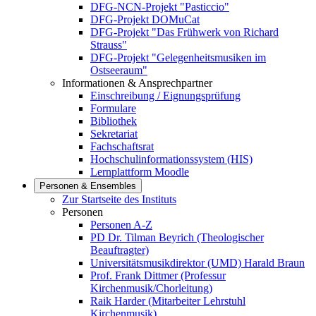
DFG-NCN-Projekt "Pasticcio"
DFG-Projekt DOMuCat
DFG-Projekt "Das Frühwerk von Richard
Strauss"
DFG-Projekt "Gelegenheitsmusiken im
Ostseeraum"
Informationen & Ansprechpartner
Einschreibung / Eignungsprüfung
Formulare
Bibliothek
Sekretariat
Fachschaftsrat
Hochschulinformationssystem (HIS)
Lernplattform Moodle
Personen & Ensembles
Zur Startseite des Instituts
Personen
Personen A-Z
PD Dr. Tilman Beyrich (Theologischer
Beauftragter)
Universitätsmusikdirektor (UMD) Harald Braun
Prof. Frank Dittmer (Professur
Kirchenmusik/Chorleitung)
Raik Harder (Mitarbeiter Lehrstuhl
Kirchenmusik)