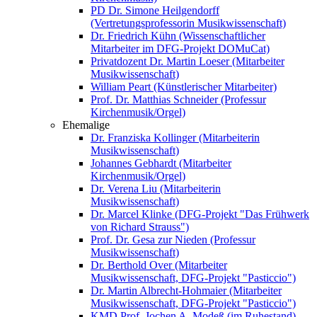
PD Dr. Simone Heilgendorff
(Vertretungsprofessorin Musikwissenschaft)
Dr. Friedrich Kühn (Wissenschaftlicher
Mitarbeiter im DFG-Projekt DOMuCat)
Privatdozent Dr. Martin Loeser (Mitarbeiter
Musikwissenschaft)
William Peart (Künstlerischer Mitarbeiter)
Prof. Dr. Matthias Schneider (Professur
Kirchenmusik/Orgel)
Ehemalige
Dr. Franziska Kollinger (Mitarbeiterin
Musikwissenschaft)
Johannes Gebhardt (Mitarbeiter
Kirchenmusik/Orgel)
Dr. Verena Liu (Mitarbeiterin
Musikwissenschaft)
Dr. Marcel Klinke (DFG-Projekt "Das Frühwerk
von Richard Strauss")
Prof. Dr. Gesa zur Nieden (Professur
Musikwissenschaft)
Dr. Berthold Over (Mitarbeiter
Musikwissenschaft, DFG-Projekt "Pasticcio")
Dr. Martin Albrecht-Hohmaier (Mitarbeiter
Musikwissenschaft, DFG-Projekt "Pasticcio")
KMD Prof. Jochen A. Modeß (im Ruhestand)