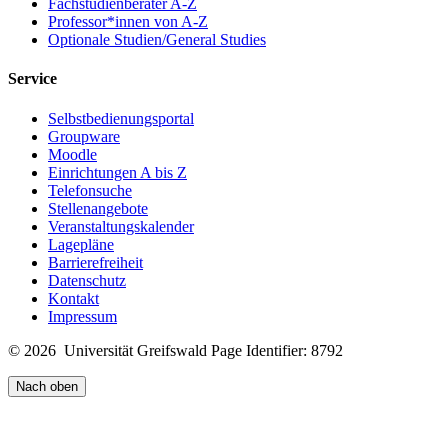
Sponheuer u. a. (Hrsg.), Gustav Mahler und die Symphonik des 19.
Fachstudienberater A-Z
Jahrhunderts. Referate des Bonner Symposions 2000,
Professor*innen von A-Z
Frankfurt/Main u. a. 2001 (= Bonner Schriften zur
Optionale Studien/General Studies
Musikwissenschaft 5), S. 49-62
Service
Richard Strauss und die musikalische Moderne, in: Bernd Edelmann
u. a. (Hrsg.), Richard Strauss und die Moderne. Bericht über das
Selbstbedienungsportal
Internationale Symposium München, 21. bis 23. Juli 1999, Berlin
Groupware
2001 (= Veröffentlichungen der Richard-Strauss-Gesellschaft 17), S.
Moodle
31-50
Einrichtungen A bis Z
Telefonsuche
[Gustav Mahler], IV. Symphonie in G-Dur. Werkbetrachtung und
Stellenangebote
Essay ("Ein Als-Ob von der ersten bis zur letzten Note"; Das Ende
Veranstaltungskalender
des romantischen Zeitalters in der Musik), in: Gustav Mahlers
Lagepläne
Symphonien: Entstehung - Deutung - Wirkung. Im Auftrag des
Barrierefreiheit
Bayer. Rundfunks hrsg. v. Renate Ulm, Kassel, München 2001, S.
Datenschutz
128-138 u. 141-149
Kontakt
Impressum
Revolution und Musik. Richard Strauss und die Weimarer Republik,
in: Wolfgang Rathert u. Giselher Schubert (Hrsg.), Musikkultur in
© 2026 Universität Greifswald
Page Identifier: 8792
der Weimarer Republik, Mainz u. a. 2001 (= Frankfurter Studien 8),
S. 66-81.
Nach oben
Zwischen nordischem Ton und eigenem Stil: Die Lieder von Edvard
Grieg, in: Ekkehard Ochs u. a. (Hrsg.), Lied und Liedidee im