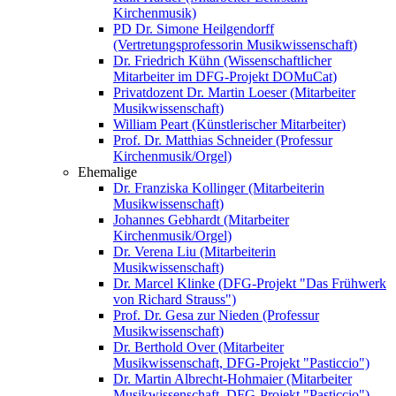
Kirchenmusik)
PD Dr. Simone Heilgendorff
(Vertretungsprofessorin Musikwissenschaft)
Dr. Friedrich Kühn (Wissenschaftlicher
Mitarbeiter im DFG-Projekt DOMuCat)
Privatdozent Dr. Martin Loeser (Mitarbeiter
Musikwissenschaft)
William Peart (Künstlerischer Mitarbeiter)
Prof. Dr. Matthias Schneider (Professur
Kirchenmusik/Orgel)
Ehemalige
Dr. Franziska Kollinger (Mitarbeiterin
Musikwissenschaft)
Johannes Gebhardt (Mitarbeiter
Kirchenmusik/Orgel)
Dr. Verena Liu (Mitarbeiterin
Musikwissenschaft)
Dr. Marcel Klinke (DFG-Projekt "Das Frühwerk
von Richard Strauss")
Prof. Dr. Gesa zur Nieden (Professur
Musikwissenschaft)
Dr. Berthold Over (Mitarbeiter
Musikwissenschaft, DFG-Projekt "Pasticcio")
Dr. Martin Albrecht-Hohmaier (Mitarbeiter
Musikwissenschaft, DFG-Projekt "Pasticcio")