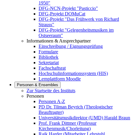
1950"
DFG-NCN-Projekt "Pasticcio"
DFG-Projekt DOMuCat
DFG-Projekt "Das Frühwerk von Richard
Strauss"
DFG-Projekt "Gelegenheitsmusiken im
Ostseeraum"
Informationen & Ansprechpartner
Einschreibung / Eignungsprüfung
Formulare
Bibliothek
Sekretariat
Fachschaftsrat
Hochschulinformationssystem (HIS)
Lernplattform Moodle
Personen & Ensembles
Zur Startseite des Instituts
Personen
Personen A-Z
PD Dr. Tilman Beyrich (Theologischer
Beauftragter)
Universitätsmusikdirektor (UMD) Harald Braun
Prof. Frank Dittmer (Professur
Kirchenmusik/Chorleitung)
Raik Harder (Mitarbeiter Lehrstuhl